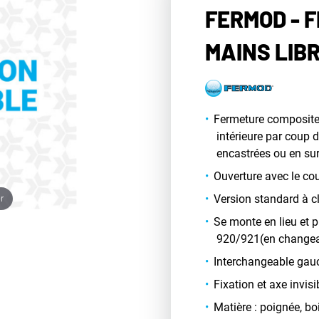
FERMOD - 
MAINS LIB
Fermeture composite
intérieure par coup 
encastrées ou en su
Ouverture avec le co
r
Version standard à c
Se monte en lieu et 
920/921(en changea
Interchangeable gauc
Fixation et axe invisi
Matière : poignée, bo