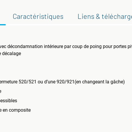
Caractéristiques
Liens & téléchar
vec décondamnation intérieure par coup de poing pour portes pi
e décalage
 fermeture 520/521 ou d’une 920/921(en changeant la gâche)
e
cessibles
he en composite