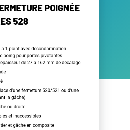
FERMETURE POIGNÉE
RES 528
 à 1 point avec décondamnation
de poing pour portes pivotantes
répaisseur de 27 à 162 mm de décalage
ude
lé
place d’une fermeture 520/521 ou d’une
nt la gâche)
he ou droite
bles et inaccessibles
itier et gâche en composite