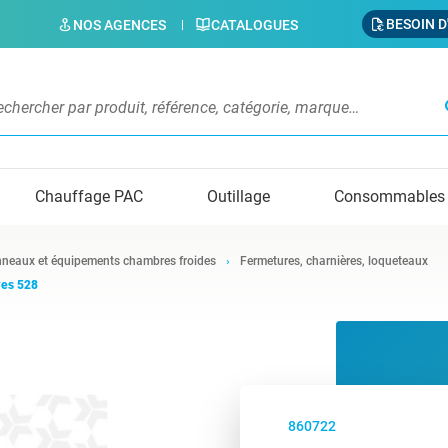
BESOIN D
NOS AGENCES
CATALOGUES
s
Chauffage PAC
Outillage
Consommables
neaux et équipements chambres froides
Fermetures, charnières, loqueteaux
res 528
860722