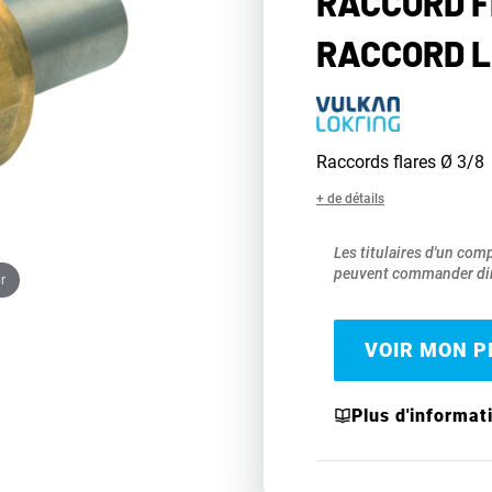
RACCORD F
RACCORD L
Raccords flares Ø 3/8
+ de détails
Les titulaires d'un com
peuvent commander dir
r
VOIR MON PR
Plus d'informat