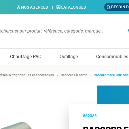
BESOIN D
NOS AGENCES
CATALOGUES
s
Chauffage PAC
Outillage
Consommables
Réseaux frigorifiques et accessoires
Raccords à sertir
Raccord flare 3/8" san
862083