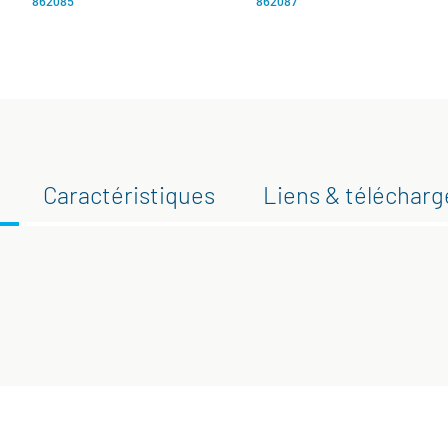
862085
862087
Caractéristiques
Liens & téléchar