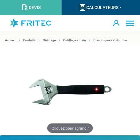
DEVIS
CALCULATEURS
Accueil
Produits
Outillage
Outillage à main
Clés, cliquets et douilles
Cliquez pour agrandir