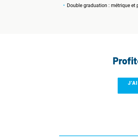
Double graduation : métrique et
Profi
J’A