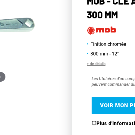
MOB - CLÉ
300 MM
Finition chromée
300 mm - 12"
+ de détails
r
Les titulaires d'un com
peuvent commander dir
VOIR MON PR
Plus d'informat