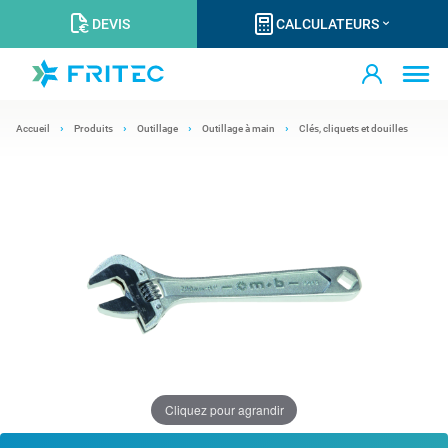
DEVIS
CALCULATEURS
Accueil
Produits
Outillage
Outillage à main
Clés, cliquets et douilles
Cliquez pour agrandir