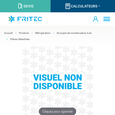
DEVIS
CALCULATEURS
Accueil
Produits
Réfrigération
Groupes de condensation à air
Pièces détachées
Cliquez pour agrandir