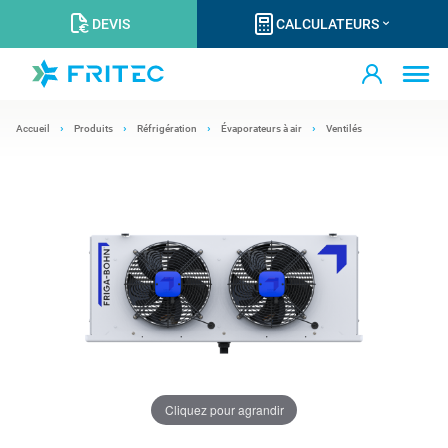
DEVIS
CALCULATEURS
Accueil
Produits
Réfrigération
Évaporateurs à air
Ventilés
Cliquez pour agrandir