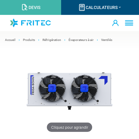
DEVIS
CALCULATEURS
Accueil
Produits
Réfrigération
Évaporateurs à air
Ventilés
Cliquez pour agrandir