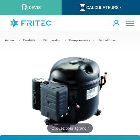
DEVIS
CALCULATEURS
Accueil
Produits
Réfrigération
Compresseurs
Hermétiques
Cliquez pour agrandir