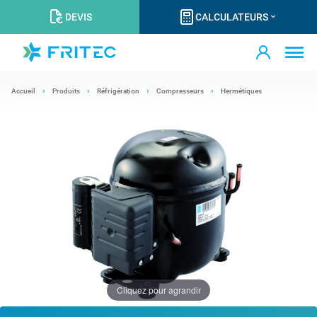
DEVIS
CALCULATEURS
Accueil
Produits
Réfrigération
Compresseurs
Hermétiques
Cliquez pour agrandir