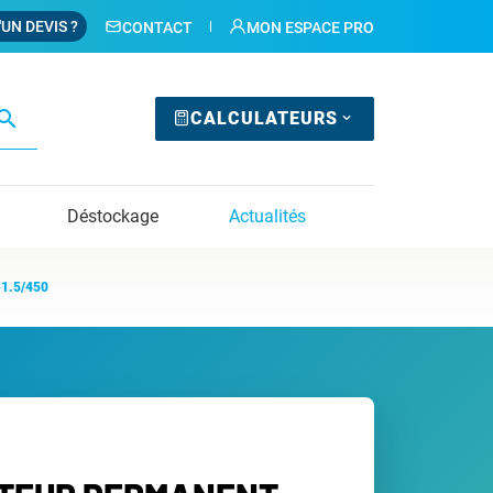
'UN DEVIS ?
CONTACT
MON ESPACE PRO
earch
CALCULATEURS
Déstockage
Actualités
-1.5/450