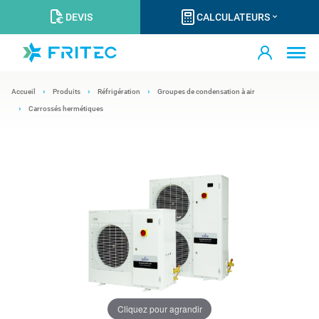
DEVIS
CALCULATEURS
Accueil
Produits
Réfrigération
Groupes de condensation à air
Carrossés hermétiques
Cliquez pour agrandir