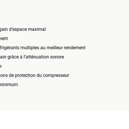
 gain d’espace maximal
ment
rigérants multiples au meilleur rendement
ain grâce à l’atténuation sonore
e
tions de protection du compresseur
u minimum