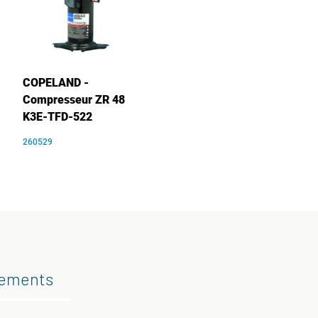
COPELAND -
Compresseur ZR 48
K3E-TFD-522
260529
gements