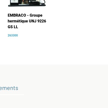
EMBRACO - Groupe
hermétique UNJ 9226
GS LL
263300
gements