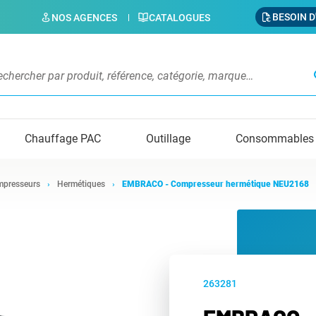
BESOIN D
NOS AGENCES
CATALOGUES
s
Chauffage PAC
Outillage
Consommables
presseurs
Hermétiques
EMBRACO - Compresseur hermétique NEU2168
263281