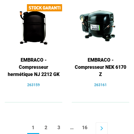
EMBRACO -
EMBRACO -
Compresseur
Compresseur NEK 6170
hermétique NJ 2212 GK
Z
263159
263161
1
2
3
…
16
arrow_forward_ios