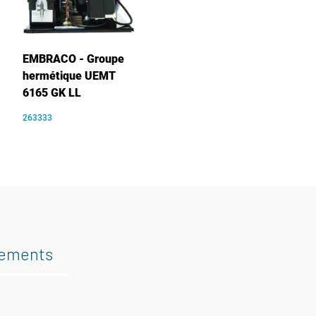
EMBRACO - Groupe
hermétique UEMT
6165 GK LL
263333
gements