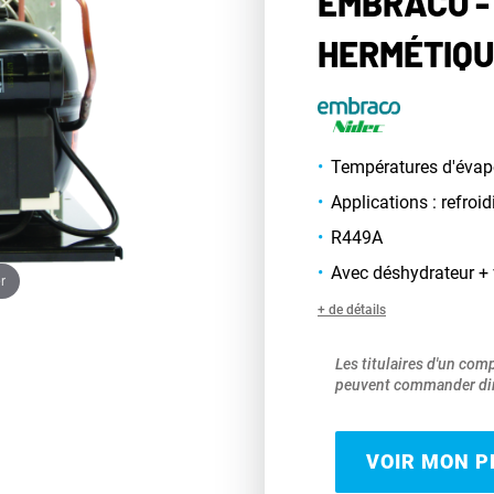
EMBRACO -
HERMÉTIQU
Températures d'évapo
Applications : refroid
R449A
Avec déshydrateur + 
r
+ de détails
Les titulaires d'un com
peuvent commander dir
VOIR MON PR