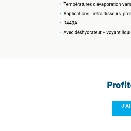
Températures d'évaporation varia
Applications : refroidisseurs, prés
R449A
Avec déshydrateur + voyant liqu
Profi
J’A