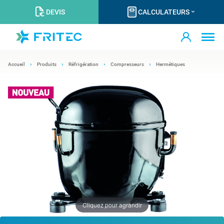
DEVIS
CALCULATEURS
Accueil
Produits
Réfrigération
Compresseurs
Hermétiques
Cliquez pour agrandir