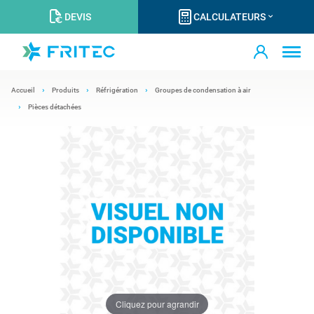
DEVIS
CALCULATEURS
Accueil
Produits
Réfrigération
Groupes de condensation à air
Pièces détachées
Cliquez pour agrandir