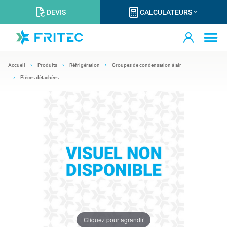
DEVIS
CALCULATEURS
Accueil
Produits
Réfrigération
Groupes de condensation à air
Pièces détachées
Cliquez pour agrandir