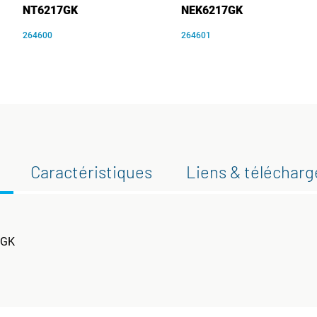
NT6217GK
NEK6217GK
264600
264601
Caractéristiques
Liens & téléchar
1GK