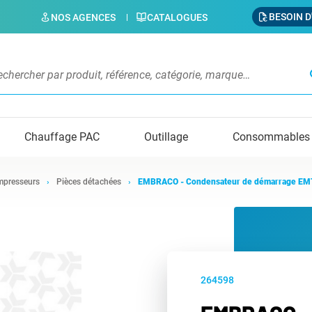
BESOIN D
NOS AGENCES
CATALOGUES
s
Chauffage PAC
Outillage
Consommables
presseurs
Pièces détachées
EMBRACO - Condensateur de démarrage E
264598