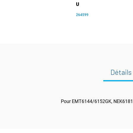
U
264599
Détails
Pour EMT6144/6152GK, NEK618