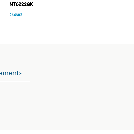
NT6222GK
264603
gements