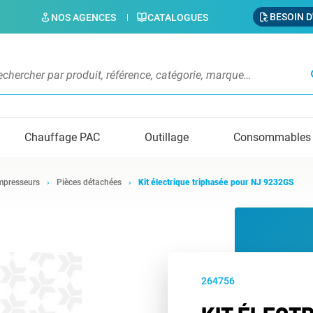
BESOIN D
NOS AGENCES
CATALOGUES
s
Chauffage PAC
Outillage
Consommables
presseurs
Pièces détachées
Kit électrique triphasée pour NJ 9232GS
264756