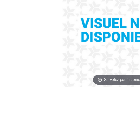
Survolez pour zoome