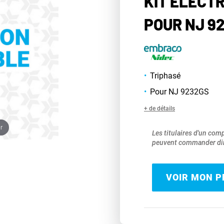
KIT ÉLECT
POUR NJ 9
Triphasé
Pour NJ 9232GS
+ de détails
r
Les titulaires d'un com
peuvent commander dir
VOIR MON PR