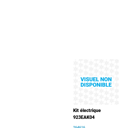
Kit électrique
923EAK04
264616