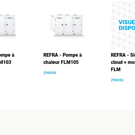
ompe à
REFRA - Pompe à
REFRA - S
LM103
chaleur FLM105
cloud + m
FLM
296049
296053