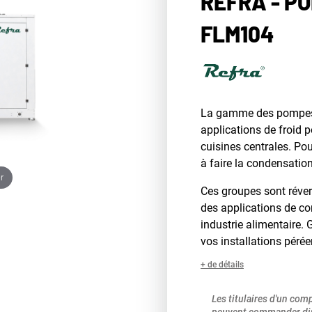
REFRA - P
FLM104
La gamme des pompes à
applications de froid p
cuisines centrales. Pour
à faire la condensatio
r
Ces groupes sont réver
des applications de con
industrie alimentaire. 
vos installations pér
+ de détails
Les titulaires d'un com