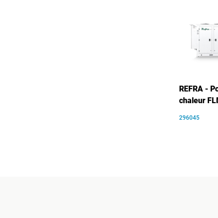
REFRA - P
chaleur F
296045