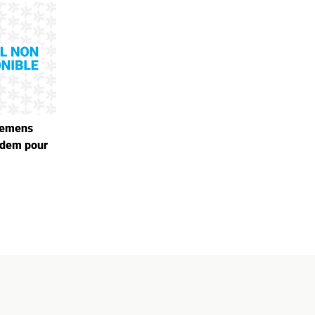
iemens
odem pour