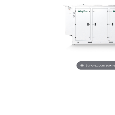
Survolez pour zoome