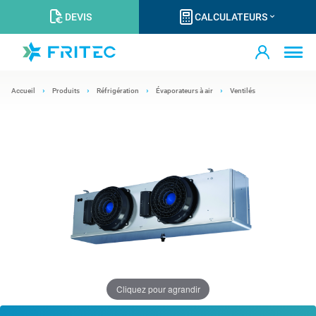
DEVIS
CALCULATEURS
Accueil
Produits
Réfrigération
Évaporateurs à air
Ventilés
Cliquez pour agrandir