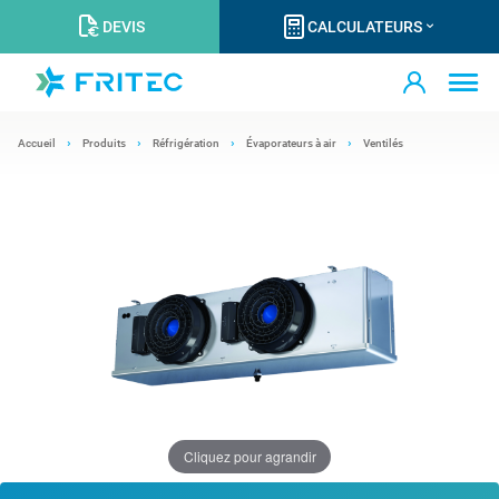
DEVIS
CALCULATEURS
Accueil
Produits
Réfrigération
Évaporateurs à air
Ventilés
Cliquez pour agrandir