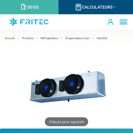
DEVIS
CALCULATEURS
Accueil
Produits
Réfrigération
Évaporateurs à air
Ventilés
Cliquez pour agrandir