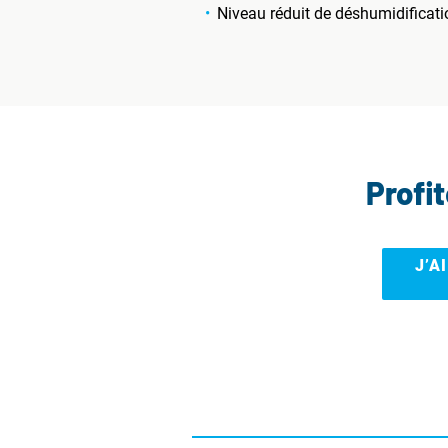
Niveau réduit de déshumidificati
Profi
J’A