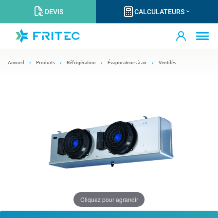
DEVIS
CALCULATEURS
Accueil
Produits
Réfrigération
Évaporateurs à air
Ventilés
Cliquez pour agrandir