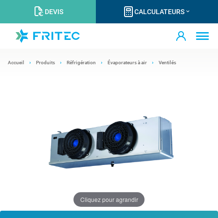
DEVIS
CALCULATEURS
Accueil
Produits
Réfrigération
Évaporateurs à air
Ventilés
Cliquez pour agrandir