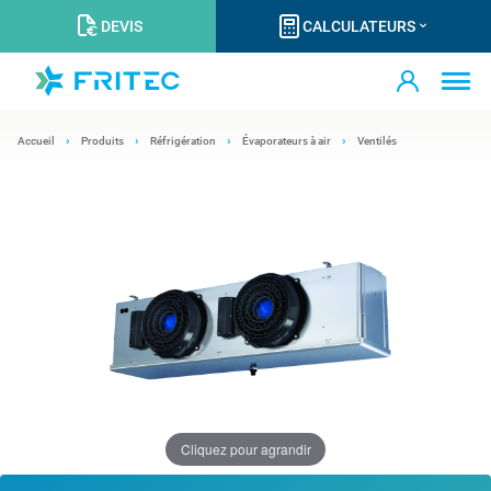
DEVIS
CALCULATEURS
Accueil
Produits
Réfrigération
Évaporateurs à air
Ventilés
Cliquez pour agrandir