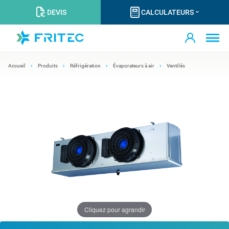
DEVIS
CALCULATEURS
Accueil
Produits
Réfrigération
Évaporateurs à air
Ventilés
Cliquez pour agrandir