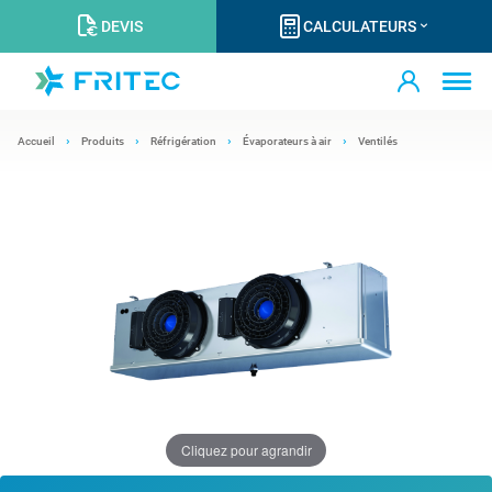
DEVIS
CALCULATEURS
Accueil
Produits
Réfrigération
Évaporateurs à air
Ventilés
Cliquez pour agrandir