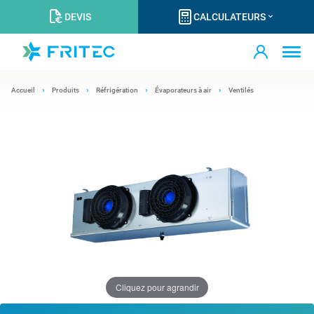
DEVIS
CALCULATEURS
Accueil
Produits
Réfrigération
Évaporateurs à air
Ventilés
Cliquez pour agrandir