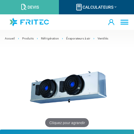
DEVIS
CALCULATEURS
Accueil
Produits
Réfrigération
Évaporateurs à air
Ventilés
Cliquez pour agrandir