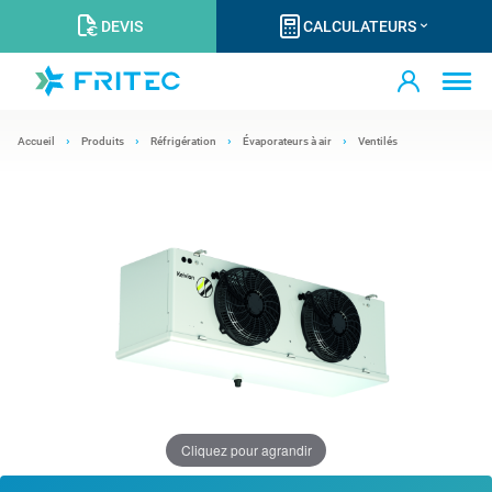
DEVIS
CALCULATEURS
Accueil
Produits
Réfrigération
Évaporateurs à air
Ventilés
Cliquez pour agrandir