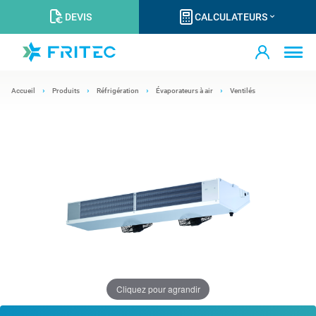
DEVIS
CALCULATEURS
Accueil
Produits
Réfrigération
Évaporateurs à air
Ventilés
Cliquez pour agrandir