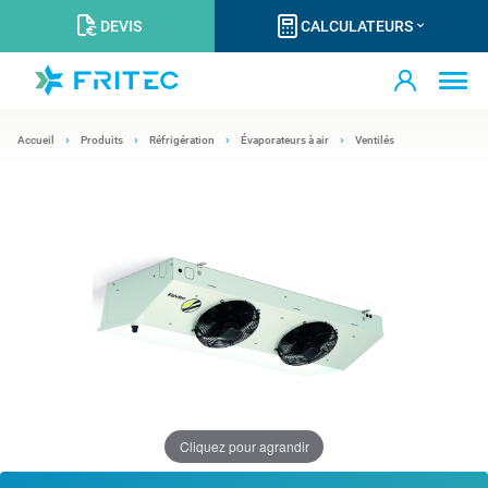
DEVIS
CALCULATEURS
Accueil
Produits
Réfrigération
Évaporateurs à air
Ventilés
Cliquez pour agrandir