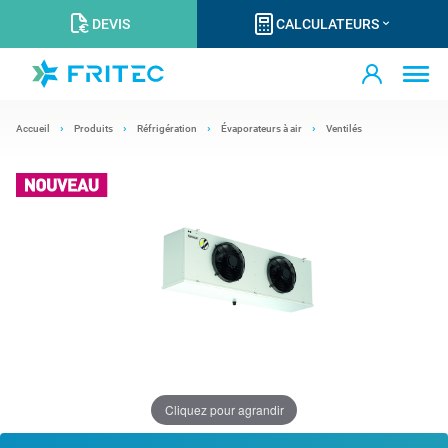
DEVIS
CALCULATEURS
Accueil
Produits
Réfrigération
Évaporateurs à air
Ventilés
Cliquez pour agrandir