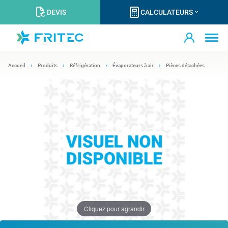
DEVIS
CALCULATEURS
Accueil
Produits
Réfrigération
Évaporateurs à air
Pièces détachées
Cliquez pour agrandir