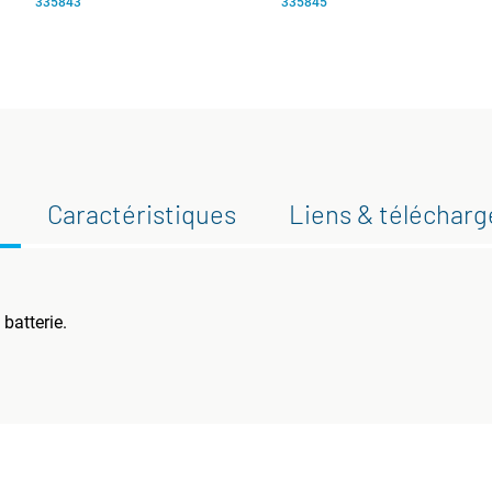
335843
335845
Caractéristiques
Liens & téléchar
batterie.