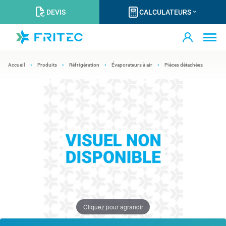
DEVIS
CALCULATEURS
Accueil
Produits
Réfrigération
Évaporateurs à air
Pièces détachées
Cliquez pour agrandir