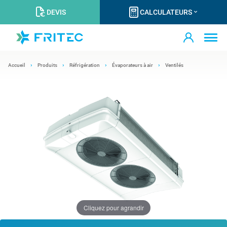
DEVIS
CALCULATEURS
Accueil
Produits
Réfrigération
Évaporateurs à air
Ventilés
Cliquez pour agrandir