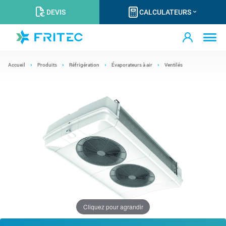
DEVIS
CALCULATEURS
Accueil
Produits
Réfrigération
Évaporateurs à air
Ventilés
Cliquez pour agrandir