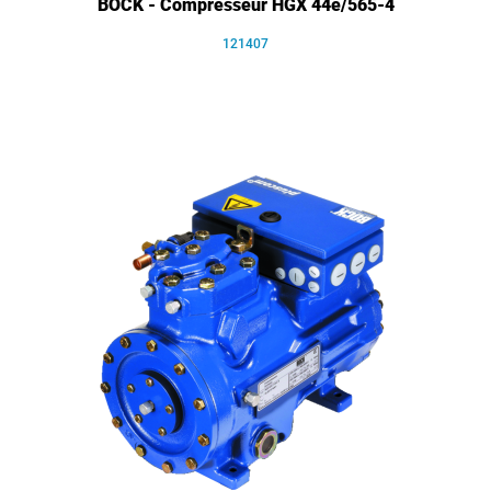
BOCK - Compresseur HGX 44e/565-4
121407