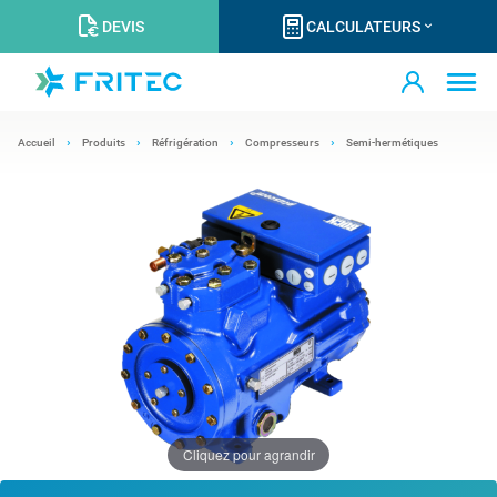
DEVIS
CALCULATEURS
Accueil
Produits
Réfrigération
Compresseurs
Semi-hermétiques
Cliquez pour agrandir