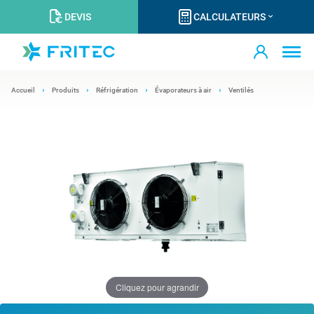
DEVIS
CALCULATEURS
Accueil
Produits
Réfrigération
Évaporateurs à air
Ventilés
Cliquez pour agrandir