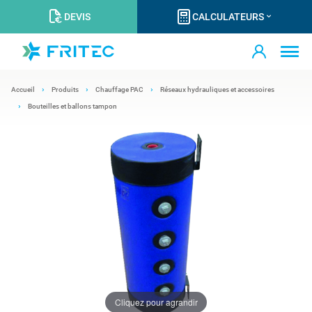
DEVIS
CALCULATEURS
Accueil
Produits
Chauffage PAC
Réseaux hydrauliques et accessoires
Bouteilles et ballons tampon
Cliquez pour agrandir