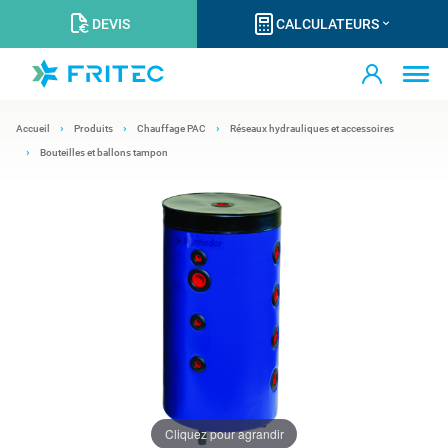
DEVIS
CALCULATEURS
Accueil
Produits
Chauffage PAC
Réseaux hydrauliques et accessoires
Bouteilles et ballons tampon
Cliquez pour agrandir