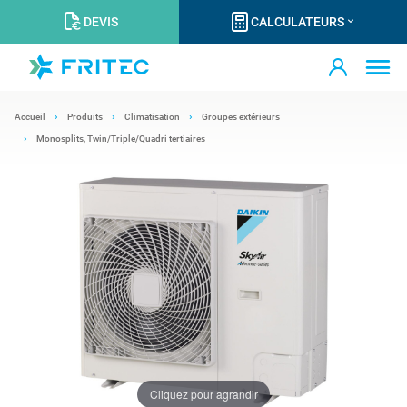
DEVIS
CALCULATEURS
Accueil
Produits
Climatisation
Groupes extérieurs
Monosplits, Twin/Triple/Quadri tertiaires
Cliquez pour agrandir