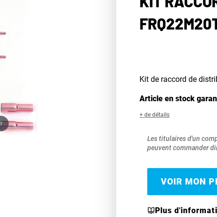
KIT RACCOR
FRQ22M20
Kit de raccord de distri
Article en stock garan
+ de détails
r
Les titulaires d'un com
peuvent commander dir
VOIR MON PR
Plus d'informat