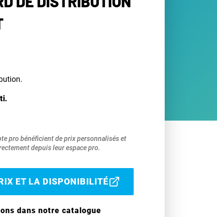
D DE DISTRIBUTION
T
bution.
ti.
pte pro bénéficient de prix personnalisés et
ectement depuis leur espace pro.
IX ET LA DISPONIBILITÉ
ions dans notre catalogue