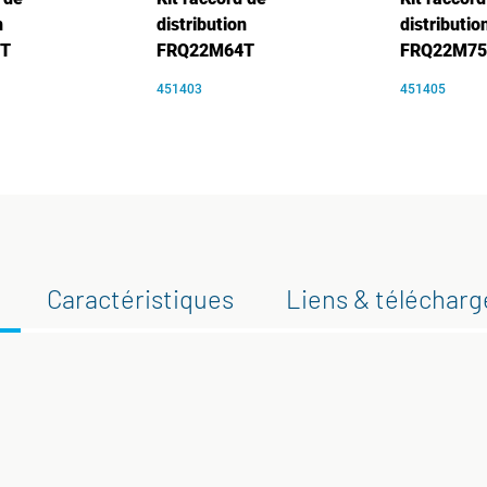
n
distribution
distributio
T
FRQ22M64T
FRQ22M75
451403
451405
Caractéristiques
Liens & téléchar