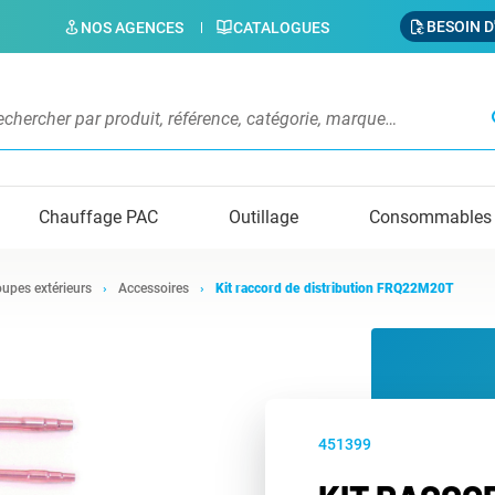
BESOIN D
NOS AGENCES
CATALOGUES
s
Chauffage PAC
Outillage
Consommables
upes extérieurs
Accessoires
Kit raccord de distribution FRQ22M20T
451399