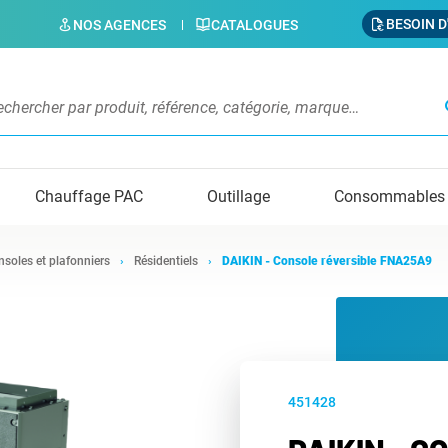
BESOIN D
NOS AGENCES
CATALOGUES
s
Chauffage PAC
Outillage
Consommables
soles et plafonniers
Résidentiels
DAIKIN - Console réversible FNA25A9
451428