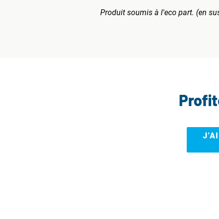
Produit soumis à l'eco part. (en su
Profi
J’A